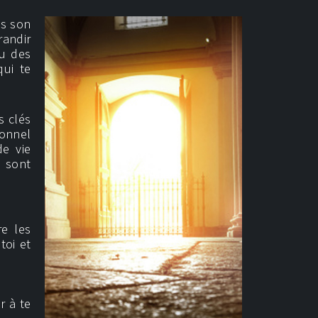
ns son
randir
ou des
qui te
s clés
sonnel
de vie
) sont
re les
toi et
r à te