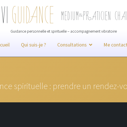
Ton numéro de téléphone
EVI
GUIDANCE
MEDIUM
PRATICIEN CH
&
Informations de paiement sécurisé
Guidance personnelle et spirituelle – accompagnement vibratoire
cueil
Qui suis-je ?
Consultations
Me contact
PAYER
0,00 €
ce spirituelle : prendre un rendez-v