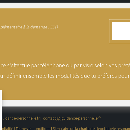
plémentaire à la demande : 55€)
ce s'effectue par téléphone ou par visio selon vos préf
our définir ensemble les modalités que tu préfères pour
uidance-personnelle.fr
|
contact[@]guidance-personnelle.fr
entialité
|
Termes et conditions
|
Signataire de la charte de déontologie résona