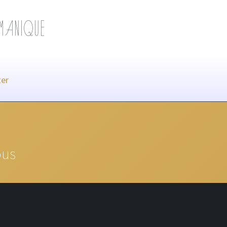
AMANIQUE
er
ous