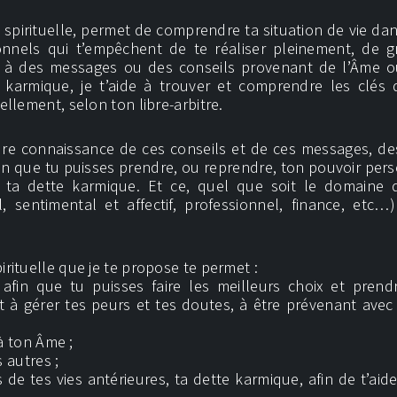
pirituelle, permet de comprendre ta situation de vie da
nnels qui t’empêchent de te réaliser pleinement, de g
e à des messages ou des conseils provenant de l’Âme 
 karmique, je t’aide à trouver et comprendre les clés 
llement, selon ton libre-arbitre.
ndre connaissance de ces conseils et de ces messages, de
in que tu puisses prendre, ou reprendre, ton pouvoir per
e ta dette karmique. Et ce, quel que soit le domaine 
 sentimental et affectif, professionnel, finance, etc…
ituelle que je te propose te permet :
afin que tu puisses faire les meilleurs choix et prend
 à gérer tes peurs et tes doutes, à être prévenant avec 
à ton Âme ;
 autres ;
e tes vies antérieures, ta dette karmique, afin de t’aide