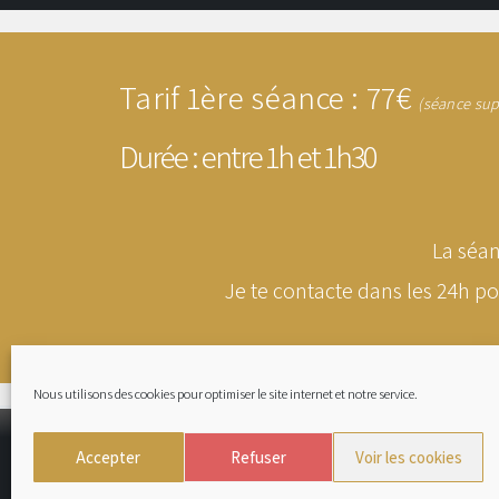
Tarif 1ère séance : 77€
(séance sup
Durée : entre 1h et 1h30
La séan
Je te contacte dans les 24h p
Nous utilisons des cookies pour optimiser le site internet et notre service.
© 2024 Levi Guidance : médium & praticien chamanique |
www.g
Accepter
Refuser
Voir les cookies
Me contacter
|
A propos
|
Mentions Légales
|
Politique de confid