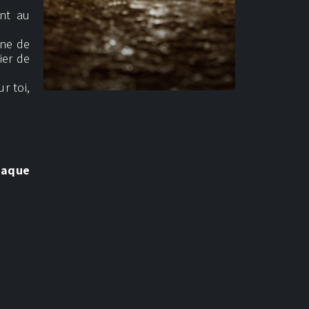
ent au
one de
ier de
r toi,
haque